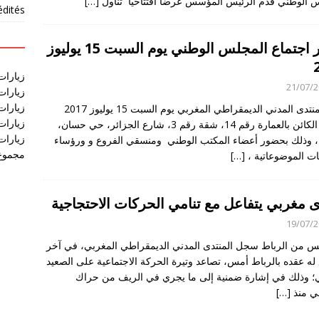
 الوطني قدم الرئيس المؤسس عرضا افتتاحيا تناول
[…]
édités
تقرير اجتماع المجلس الوطني يوم السبت 15 يوليوز
زيارات
21/07/
زيارات
زيارات آخر
عقد المنتدى المدني الديمقراطي المغربي يوم السبت 15 يوليوز 2017
زيارات آخر
بمقره الكائن بالعمارة رقم 14، شقة رقم 3، شارع الجزائر، حي حسان،
زيارات آخر
، وذلك بحضور أعضاء المكتب الوطني ومنسقي الفروع و ورؤساء
مجموع 
ات الموضوعاتية ،
[…]
 مغربي يتفاعل مع تنامي الحركات الاحتجاجية
19/07/
 من الرباط سجل المنتدى المدني الديمقراطي المغربي، في آخر
 له عقده بالرباط أمس، تصاعد وتيرة الحركة الاجتماعية على الصعيد
؛ وذلك في إشارة ضمنية إلى ما يجري في الريف من حراك
ي منذ
[…]