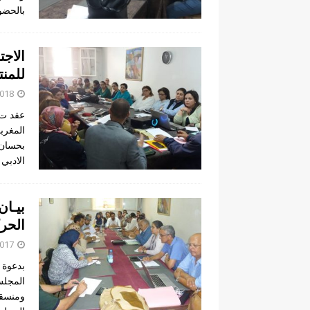
بالحضو
الاجت
للمن
2018
عقد ت 
بحسان 
الادبي 
بيـا
الحرك
2017
بدعوة 
المجلس