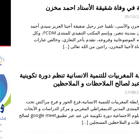
ة في وفاة شقيقة الأستاد احمد مخزن
observateurs ac
05/12/
ي الملاحظة الانتخابية لاستحقاقات 23 شتنبر 2026
OBSERVATION
الحزن والآسى، تلقينا خبر رحيل شقيقة أخينا العزيز سيدي أحمد
المخزن بمدينة تنغير، وبإسم المكتب التنفيذي للمنتدى FCDM، وكل
ه الموضوعاتية وفروعه، نتقدم بأحر التعازي، وخالص عبارات
اة لأخينا المخزن، راجين من الله تعالى
[…]
 المغربيات للتنمية الانسانية تنظم دورة تكوينية
بد لصالح الملاحظات و الملاحظين
27/08/
ابطة المغربيات للتنمية الانسانية،فرع الحوز و فرع مراكش تحت
المنتدى المدني الديمقراطي المغربي و مركز الدراسات و الأبحاث
في العلوم الاجتماعية دورة تكوينية عن عبد عبر تطبيقgoogle meet لصالح
ظات و الملاحظين المسجلين
[…]