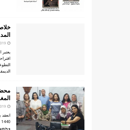
خلاصة
المد
2019
يعتبر 
اقتراح
التطوع
الديمقر
محضر
المغ
2019
0
وبحضور