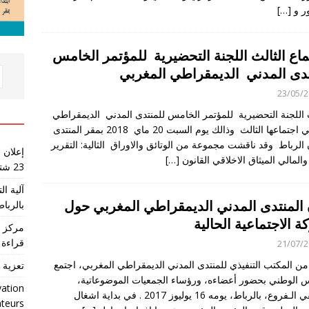
ر و
[…]
ماع الثالث اللجنة التحضيرية للمؤتمر الخامس
تدى المدني الديمقراطي المغربي
23/05/
اللجنة التحضيرية للمؤتمر الخامس للمنتدى المدني الديمقراطي
المغربي اجتماعها الثالث وذالك يوم السبت 20 ماي 2018 بمقر المنتدى
الرباط وقد ناقشت مجموعة من الوتائق والاوراق الثالية: التقرير
إعلان 
والمالي الميثاق الاخلاقي القانون
[…]
23 شتنبر 2026
آلية ا
ن المنتدى المدني الديمقراطي المغربي حول
بالرباط
ة الاجتماعية الحالية
مركز ا
قراءة 
21/07/
من المكتب التنفيذي للمنتدى المدني الديمقراطي المغربي، اجتمع
تعزية 
 الوطني بحضور أعضاءه، ورؤساء الجمعيات الموضوعاتية،
vation
ومنسقي الـفروع، بالرباط، يومه 16 يوليوز 2017 . في بداية اشغال
ateurs