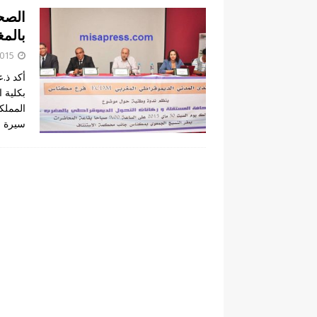
الصح
بالم
2015
أكد ذ.ع
بكلية 
سيرة
]