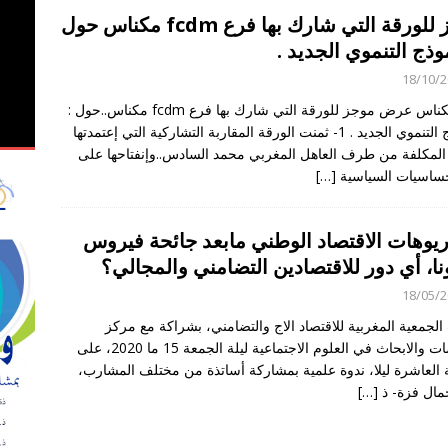
موجز للورقة التي شارك بها فرع fcdm مكناس حول
observateurs ac
موذج التنموي الجديد .
ي الملاحظة الانتخابية لاستحقاقات 23 شتنبر 2026
OBSERVATION
18/10/
فرع مكناس عرض موجز للورقة التي شارك بها فرع fcdm مكناس..حول :
النموذج التنموي الجديد . 1- ثمنت الورقة المقاربة التشاركية التي إعتمدتها
 المكلفة من طرف العاهل المغربي محمد السادس..وإنفتاحها على
ساسيات السياسية
[…]
ريوهات الاقتصاد الوطني مابعد جائحة فيروس
ا، أي دور للاقتصادين التضامني والمجالي؟
18/05/
لجمعية المغربية للاقتصاد الاج والتضامني، بشراكة مع مركز
الدراسات والابحاث في العلوم الاجتماعية ليلة الجمعة 15 ما 2020، على
 العاشرة ليلا، ندوة علمية بمشاركة أساتذة من مختلف المشارب،
مال فزة- ذ
[…]