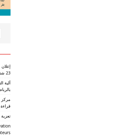
إعلان 
23 شتنبر 2026
آلية ا
بالرباط
مركز ا
قراءة 
تعزية 
vation
ateurs