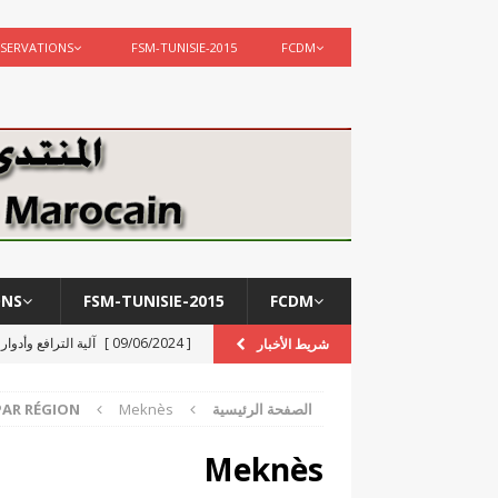
SERVATIONS
FSM-TUNISIE-2015
FCDM
ONS
FSM-TUNISIE-2015
FCDM
[ 09/06/2024 ]
آلية الترافع وأدوا
شريط الأخبار
[ 12/02/2024 ]
مركز الدراسات وا
الصفحة الرئيسية
Meknès
PAR RÉGION
ACTIVITÉS
[ 05/12/2023 ]
تعزية في وفاة شق
Meknès
 de 2021 par 870
[ 02/09/2021 ]