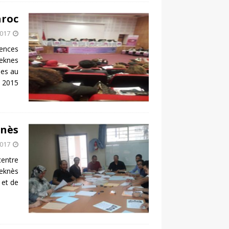
aroc
2017
lences
Meknes
s au
 2015
knès
2017
centre
Meknès
 et de