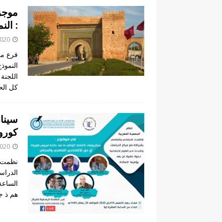
crédités
OBSERVATION 2021
: الن
[ 21/05/2026 ]
إعلان بشأن المشاركة ف
2020
2026
اللجنة
كل الح
سينا
كورون
2020
نظمت ا
الساعة
هم ذ ج