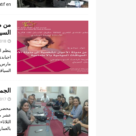
tif en
من م
السيا
2018
ينظم ال
مارس. 
السياق
الجمع
2017
محضر ا
عشر من
بالعمارة رقم 