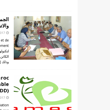
الجمع
والات
2017
 et de
وذلك
]
aroc
able
DD)
2017
iation