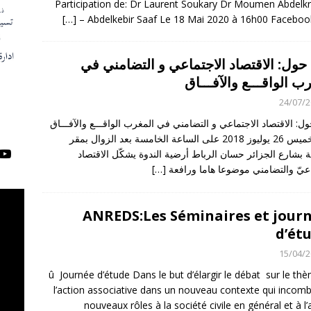
Participation de: Dr Laurent Soukary Dr Moumen Abdelk
[…]
Abdelkebir Saaf Le 18 Mai 2020 à 16h00 Facebook 
حول: الاقتصاد الاجتماعي و التضامني في
ب الواقـــع والآفـــاق
24/07/
ل: الاقتصاد الاجتماعي و التضامني في المغرب الواقـــع والآفـــاق
يوم الخميس 26 يوليوز 2018 على الساعة الخامسة بعد الزوال بمقر
ة بشارع الجزائر حسان الرباط أرضية الندوة يشكّل الاقتصاد
اعيّ والتضامني موضوعا هاما ورافعة
[…]
ANREDS:Les Séminaires et jour
d’ét
15/04/
û Journée d’étude Dans le but d’élargir le débat sur le th
l’action associative dans un nouveau contexte qui incom
nouveaux rôles à la société civile en général et à l’