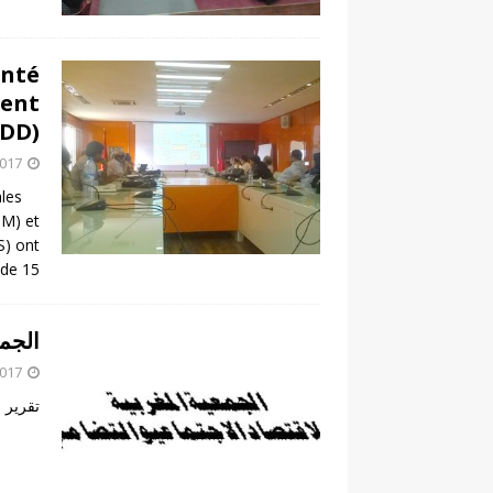
anté
ment
) ».
2017
les
DM) et
S) ont
 de 15
الجمع
2017
تقرير ا