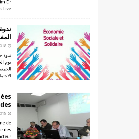
rim Dr
Live –
ندوة 
المغر
2018
ندوة حو
الجمعي
الاجتم
nées
udes
2018
ème de
be des
acteur