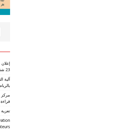
إعلان 
23 شتنبر 2026
آلية ا
بالرباط
مركز ا
قراءة 
تعزية 
vation
ateurs