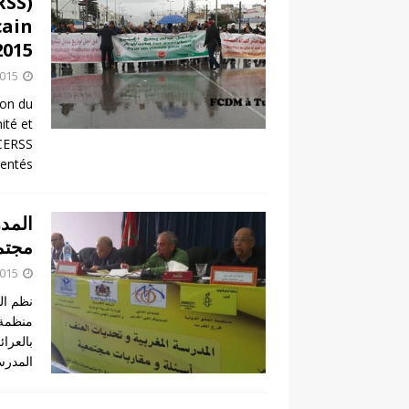
RSS)
cain
2015
2015
n du
ité et
 CERSS
sentés
المدر
مجتم
2015
نظم ال
منظمة ا
بالعرا
المدرس