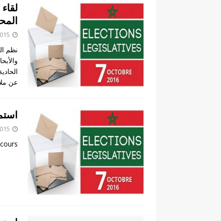
لقاء 
المحلي
2015
نظم ال
عن ملا
استما
2015
cours…