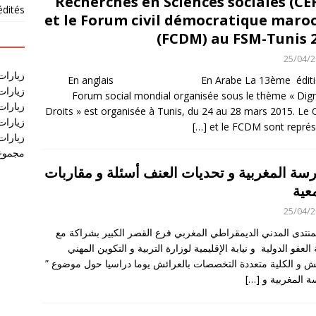
Recherches en Sciences sociales (CE
édités
et le Forum civil démocratique maro
(FCDM) au FSM-Tunis 
25/04/
زيارات
En anglais En Arabe La 13ème éditio
زيارات
Forum social mondial organisée sous le thème « Dign
زيارات آخر
Droits » est organisée à Tunis, du 24 au 28 mars 2015. Le
زيارات آخر
[…]
et le FCDM sont repré
زيارات آخر
مجموع 
سة المغربية و تحديات العنف أسئلة و مقاربات
عية
25/04/
منتدى المدني الديمقراطي المغربي فرع القصر الكبير بشراكة مع
لعفو الدولية و نيابة الإقليمية لوزارة التربية و التكوين المهني
ئش و الكلية متعددة التخصصات بالعرائش يوما دراسيا حول موضوع ”
ة المغربية و
[…]