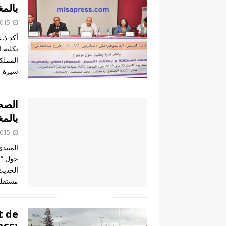
بالم
2015
أكد ذ.ع
بكلية 
سيرة
]
الصح
بالم
2015
المنتد
حول “ 
الحديث
مستقلة
t de