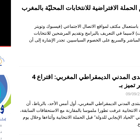
لحملة الافتراضية للانتخابات المحليّة بالمغرب
observateurs ac
ي الملاحظة الانتخابية لاستحقاقات 23 شتنبر 2026
OBSERVATION
 باستعمال مكثف لمواقع الاتصال الاجتماعي (فيسبوك وتويتر
) لاسيما في التعريف بالبرامج وتقديم المرشحين للانتخابات
المباشر والسريع على الخصوم السياسيين. تجدر الإشارة إلى أن
المنتدى المدني الديمقراطي المغربي: اقتراع 4
 تميز بـ
09/09/
منتدى المدني الديمقراطي المغربي، أول أمس الأحد، بالرباط، أن
ة الانتخابية عرفت تطورا ملموسا بالمقارنة مع الاستحقاقات السابقة،
 “الحياد الإيجابي للدولة” قبل الحملة الانتخابية وأثناءها وخلال يوم
.