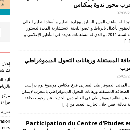
غرب محور ندوة بمكناس
07/06/
بد الله ساعف الوزير السابق بوزارة التعليم و أستاذ التعليم العالي
الحقوق بأكدال بالرباط و عضو اللجنة الاستشارية المعدة لدستور
المملكة لسنة 2011، و الذي له مساهمات عديدة في التأطير الإعلامي و
[…
افة المستقلة ورهانات التحول الديموقراطي
إعلان 
غرب
23 شتنبر 2026
26/05/
آلية ا
ى المدني الدموقراطي المغربي فرع مكناس موضوع يوم دراسي
بالرباط
الصحافة المستقلة ورهانات التحول الديموقراطي بالمغرب لايمكن
مركز ا
 عن نظام ديموقراطي في العالم دون الحديث عن وجود صحافة
قراءة 
 فعالة، فمن خلال تجارب العديد من
[…]
تعزية 
vation
Participation du Centre d’Etudes e
ateurs